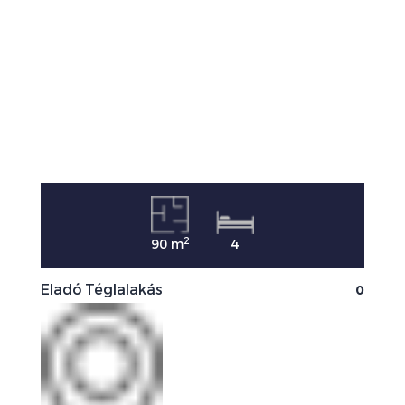
2
90 m
4
0
Eladó Téglalakás
E
0