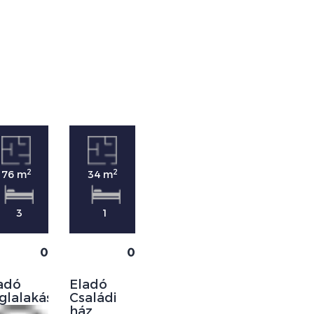
2
2
2
76 m
34 m
43 m
3
1
0
0
0
Eladó
adó
Eladó
Panellakás
glalakás
Családi
ház