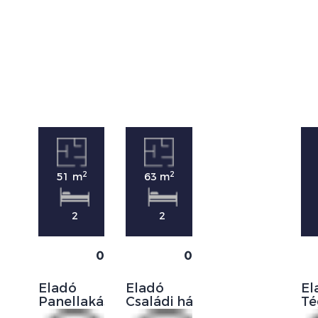
2
2
51 m
63 m
2
2
0
0
Eladó
Eladó
El
Panellakás
Családi ház
Té