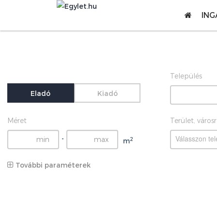
ING
Település
Eladó
Kiadó
Méret
Terület, város
Válasszon tel
-
2
m
További paraméterek