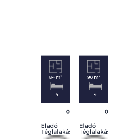
2
2
84 m
90 m
4
4
0
0
Eladó
Eladó
Téglalakás
Téglalakás