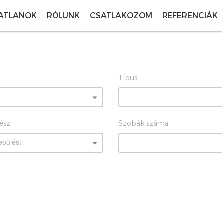
ATLANOK
RÓLUNK
CSATLAKOZOM
REFERENCIÁK
Típus
rész
Szobák száma
epülést