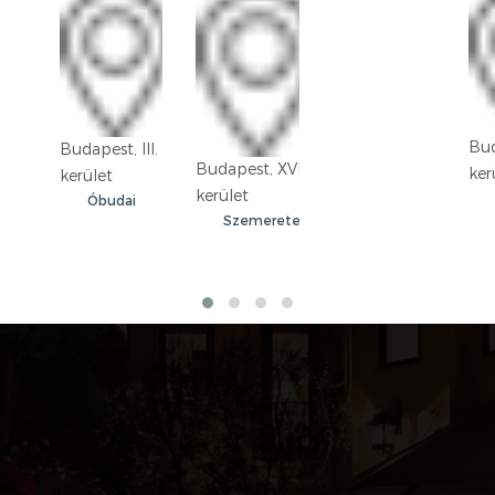
Bud
Budapest, III.
Budapest, XVIII.
ker
kerület
kerület
Óbudai
Szemeretelep
lakótelep