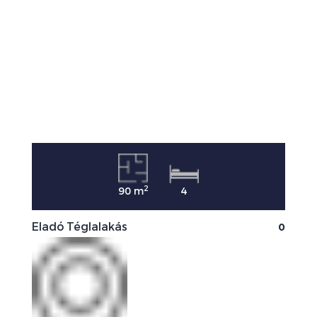
2
90 m
4
0
Eladó Téglalakás
E
0