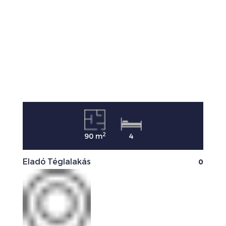
2
90 m
4
0
Eladó Téglalakás
E
0