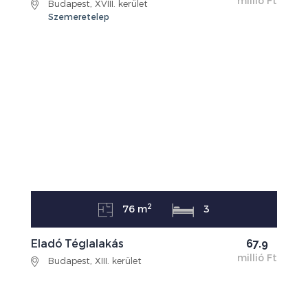
millió Ft
Budapest, XVIII. kerület
Szemeretelep
2
76 m
3
Eladó Téglalakás
67.9
millió Ft
Budapest, XIII. kerület