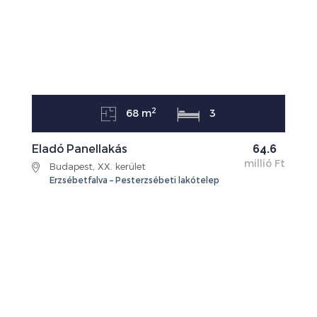
2
68 m
3
Eladó Panellakás
64.6
millió Ft
Budapest, XX. kerület
Erzsébetfalva – Pesterzsébeti lakótelep