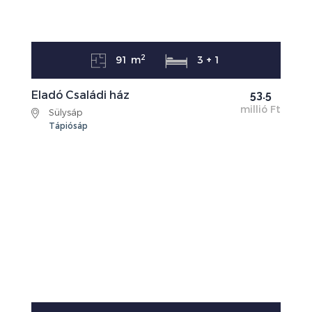
2
91 m
3 + 1
Eladó Családi ház
53.5
millió Ft
Sülysáp
Tápiósáp