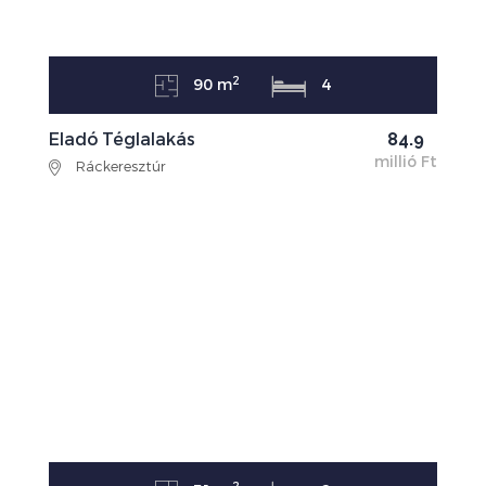
2
90 m
4
Eladó Téglalakás
84.9
millió Ft
Ráckeresztúr