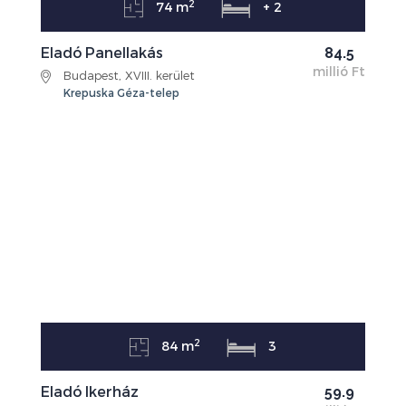
2
74 m
+ 2
Eladó Panellakás
84.5
millió Ft
Budapest, XVIII. kerület
Krepuska Géza-telep
2
84 m
3
Eladó Ikerház
59.9