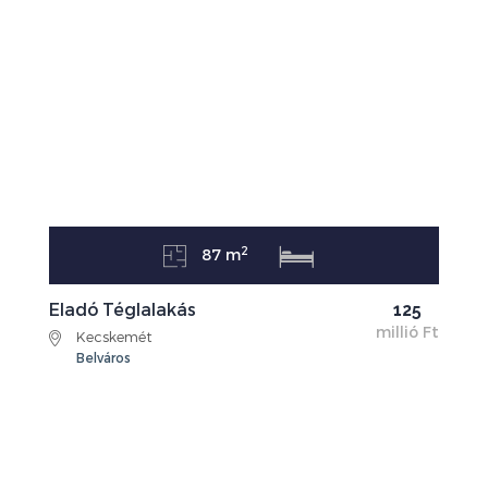
2
87 m
Eladó Téglalakás
125
millió Ft
Kecskemét
Belváros