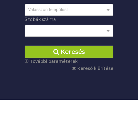
Válasszon települést
Szobák száma
Keresés
További paraméterek
Kereső kiürítése