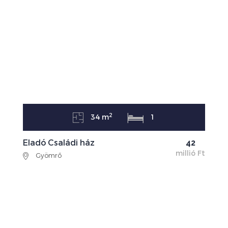
2
34 m
1
Eladó Családi ház
42
millió Ft
Gyömrő