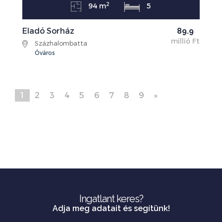
2
94 m
5
Eladó Sorház
89.9
millió Ft
Százhalombatta
Óváros
1
2
3
4
5
6
7
8
9
»
Ingatlant keres?
Adja meg adatait és segítünk!