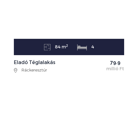
2
84 m
4
Eladó Téglalakás
79.9
millió Ft
Ráckeresztúr