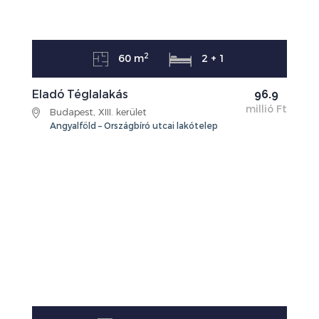
2
60 m
2 + 1
Eladó Téglalakás
96.9
millió Ft
Budapest, XIII. kerület
Angyalföld – Országbíró utcai lakótelep