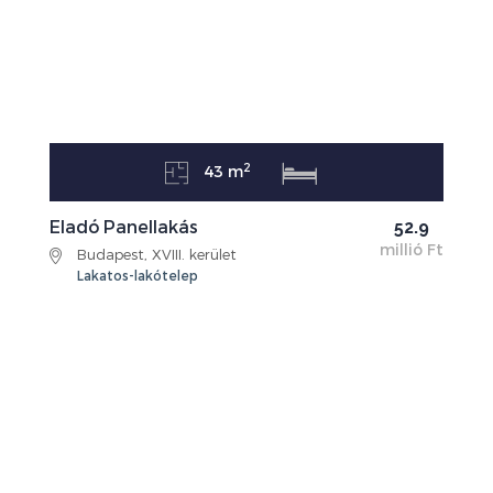
2
43 m
Eladó Panellakás
52.9
millió Ft
Budapest, XVIII. kerület
Lakatos-lakótelep