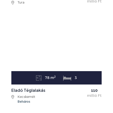
millió Ft
Tura
2
78 m
3
Eladó Téglalakás
110
millió Ft
Kecskemét
Belváros