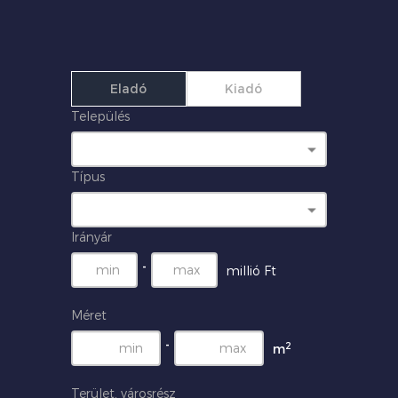
Eladó
Kiadó
Település
Típus
Irányár
-
millió Ft
Méret
-
2
m
Terület, városrész