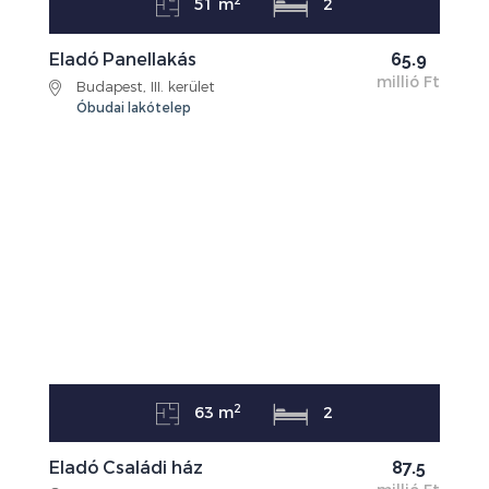
2
51 m
2
Eladó Panellakás
65.9
millió Ft
Budapest, III. kerület
Óbudai lakótelep
2
63 m
2
Eladó Családi ház
87.5