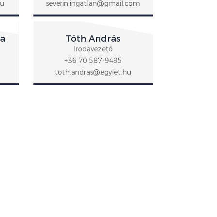
hu
severin.ingatlan@gmail.com
va
Tóth András
Irodavezető
+36 70 587-9495
toth.andras@egylet.hu