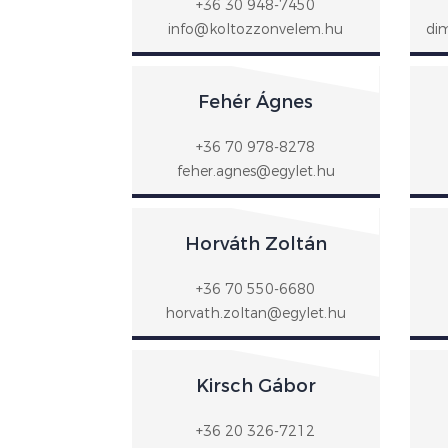
+36 30 948-7450
info@koltozzonvelem.hu
di
Fehér Ágnes
+36 70 978-8278
feher.agnes@egylet.hu
Horváth Zoltán
+36 70 550-6680
horvath.zoltan@egylet.hu
Kirsch Gábor
+36 20 326-7212