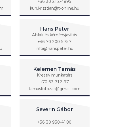
+36 30 212-4895
om
kun.krisztian@t-online.hu
Hans Péter
Ablak és kéményjavítás
+36 70 200-5757
hu
info@hanspeter.hu
Kelemen Tamás
Kreatív munkatárs
+70 62 712-97
tamasfotozas@gmail.com
Severin Gábor
+36 30 930-4180