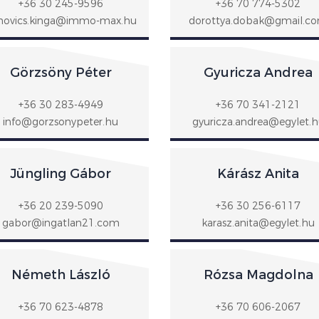
+36 30 245-9596
+36 70 774-5302
movics.kinga@immo-max.hu
dorottya.dobak@gmail.c
Görzsöny Péter
Gyuricza Andrea
+36 30 283-4949
+36 70 341-2121
info@gorzsonypeter.hu
gyuricza.andrea@egylet.
Jüngling Gábor
Kárász Anita
+36 20 239-5090
+36 30 256-6117
gabor@ingatlan21.com
karasz.anita@egylet.hu
Németh László
Rózsa Magdolna
+36 70 623-4878
+36 70 606-2067