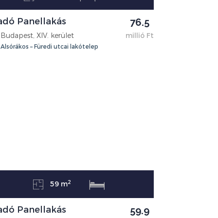
adó Panellakás
76.5
Budapest, XIV. kerület
millió Ft
Alsórákos – Füredi utcai lakótelep
2
59 m
adó Panellakás
59.9