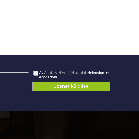
Az
Adatkezelési tájékoztatót
elolvastam és
elfogadom.
Üzenet küldése