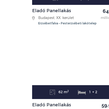
Eladó Panellakás
64
Budapest, XX. kerület
milli
Erzsébetfalva – Pesterzsébeti lakótelep
2
62 m
1 + 2
Eladó Panellakás
59