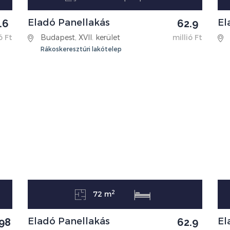
Eladó Panellakás
El
.6
62.9
ó Ft
Budapest, XVII. kerület
millió Ft
Rákoskeresztúri lakótelep
2
72 m
Eladó Panellakás
El
.98
62.9