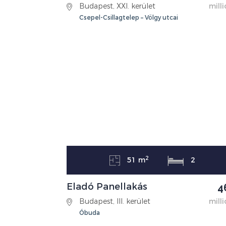
Budapest, XXI. kerület
milli
Csepel-Csillagtelep – Völgy utcai
lakótelep
2
51 m
2
Eladó Panellakás
4
Budapest, III. kerület
milli
Óbuda