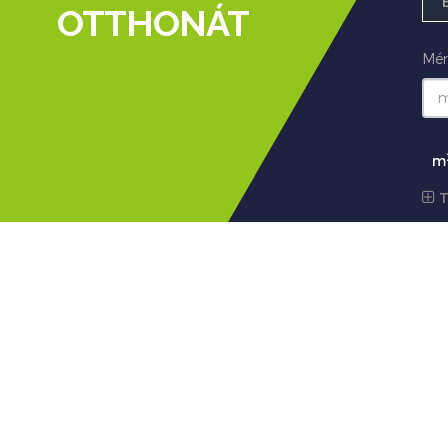
OTTHONÁT
Mér
m
T