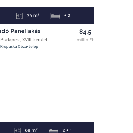
2
74 m
+ 2
adó Panellakás
84.5
Budapest, XVIII. kerület
millió Ft
Krepuska Géza-telep
2
68 m
2 + 1