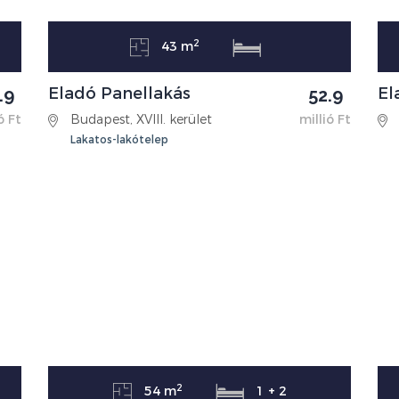
2
43 m
Eladó Panellakás
El
.9
52.9
ó Ft
Budapest, XVIII. kerület
millió Ft
Lakatos-lakótelep
2
54 m
1 + 2