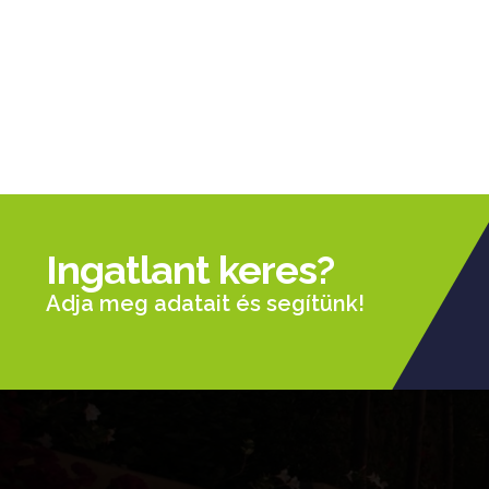
Ingatlant keres?
Adja meg adatait és segítünk!