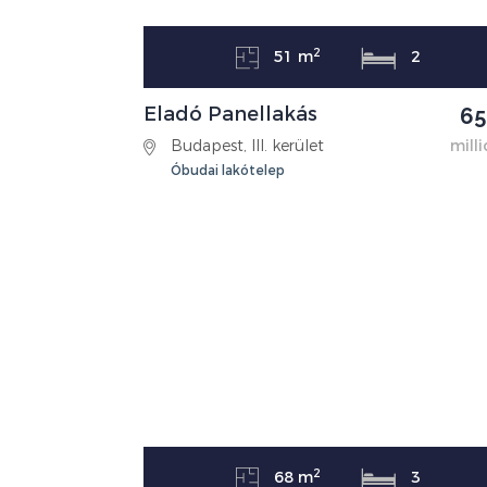
2
51 m
2
Eladó Panellakás
65
Budapest, III. kerület
milli
Óbudai lakótelep
2
68 m
3