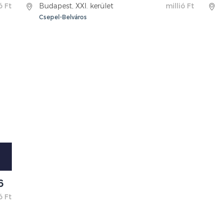
ó Ft
Budapest, XXI. kerület
millió Ft
Csepel-Belváros
6
ó Ft