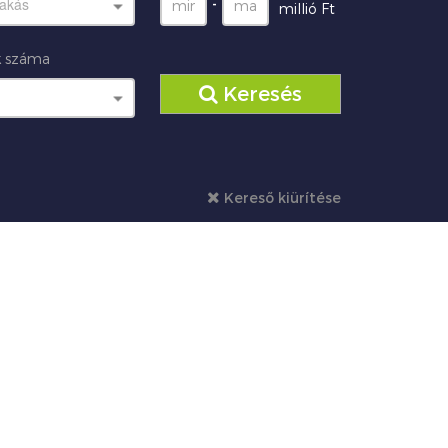
lakás
-
millió Ft
 száma
Keresés
Kereső kiürítése