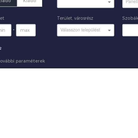
Eladó
Kiadó
Panel
et
Terület, városrész
Szobák
Válasszon települést
-
2
ovábbi paraméterek