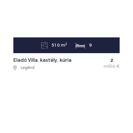
2
510 m
9
Eladó Villa, kastély, kúria
2
millió €
Legénd