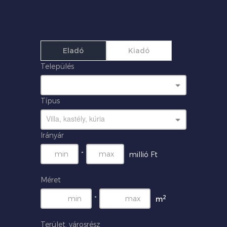
Eladó
Kiadó
Település
Típus
Villa, kastély, kúria
Irányár
-
millió Ft
Méret
-
2
m
Terület, városrész