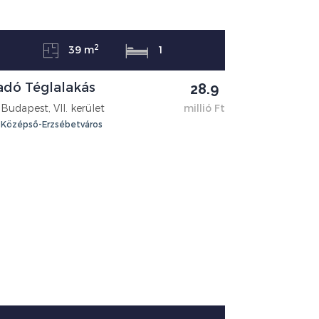
2
39 m
1
adó Téglalakás
28.9
Budapest, VII. kerület
millió Ft
Középső-Erzsébetváros