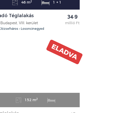
2
46 m
1 + 1
adó Téglalakás
34.9
Budapest, VIII. kerület
millió Ft
Józsefváros – Losoncinegyed
ELADVA
2
152 m