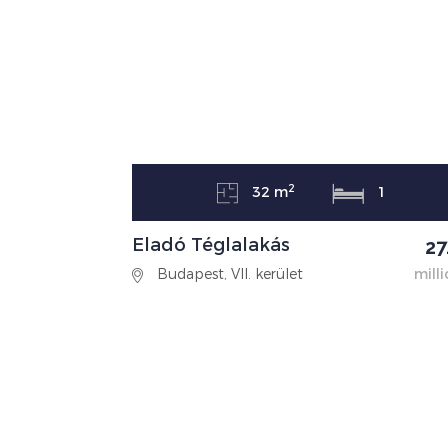
2
32 m
1
Eladó Téglalakás
27
Budapest, VII. kerület
milli