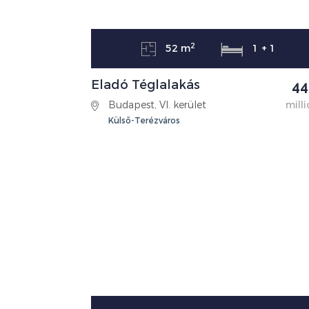
2
52 m
1 + 1
Eladó Téglalakás
44
Budapest, VI. kerület
milli
Külső-Terézváros