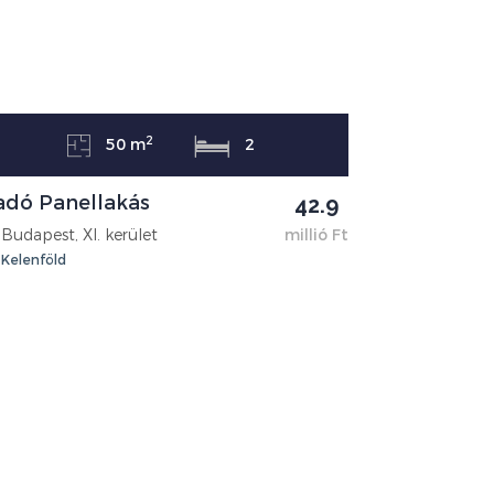
2
50 m
2
adó Panellakás
42.9
Budapest, XI. kerület
millió Ft
Kelenföld