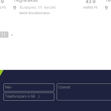
Téglalakás
Té
.9
43.9
ó Ft
Budapest, VII. kerület
millió Ft
Belső-Erzsébetváros
11
»