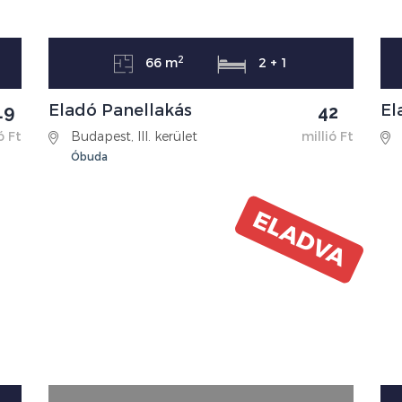
2
66 m
2 + 1
Eladó Panellakás
El
.9
42
ó Ft
Budapest, III. kerület
millió Ft
Óbuda
ELADVA