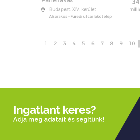
Panellakás
34
Budapest, XIV. kerület
milli
Alsórákos – Füredi utcai lakótelep
1
2
3
4
5
6
7
8
9
10
Ingatlant keres?
Adja meg adatait és segítünk!