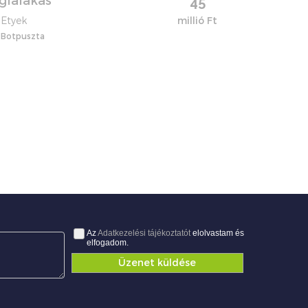
glalakás
45
Etyek
millió Ft
Botpuszta
Az
Adatkezelési tájékoztatót
elolvastam és
elfogadom.
Üzenet küldése