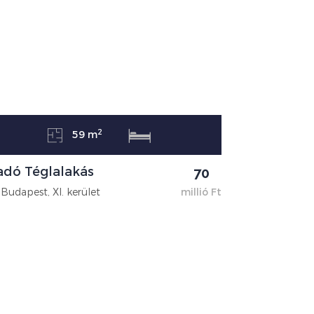
2
59 m
adó Téglalakás
70
Budapest, XI. kerület
millió Ft