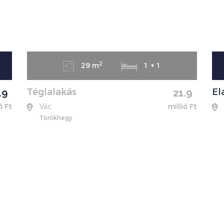
2
29 m
1 + 1
Téglalakás
El
.9
21.9
ó Ft
Vác
millió Ft
Törökhegy