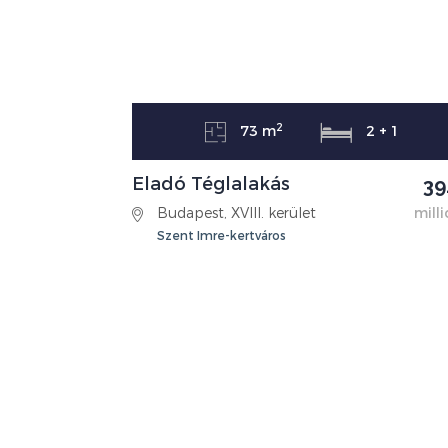
2
73 m
2 + 1
Eladó Téglalakás
39
Budapest, XVIII. kerület
milli
Szent Imre-kertváros