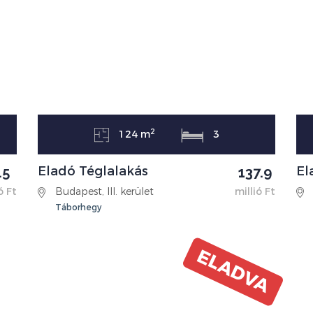
2
124 m
3
Eladó Téglalakás
El
.5
137.9
ó Ft
Budapest, III. kerület
millió Ft
Táborhegy
ELADVA