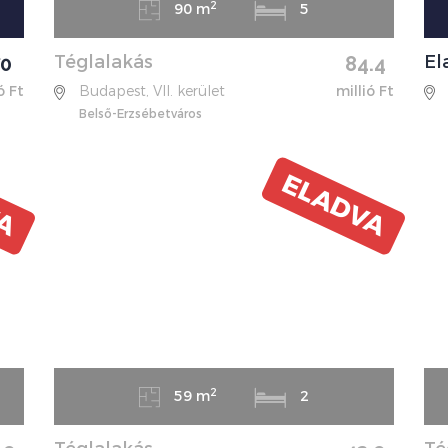
2
90 m
5
Téglalakás
El
70
84.4
ó Ft
Budapest, VII. kerület
millió Ft
Belső-Erzsébetváros
VA
ELADVA
2
59 m
2