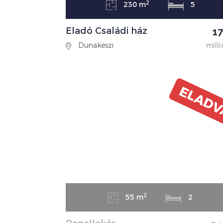
2
230 m
5
Eladó Családi ház
1
Dunakeszi
milli
ELAD
2
55 m
2