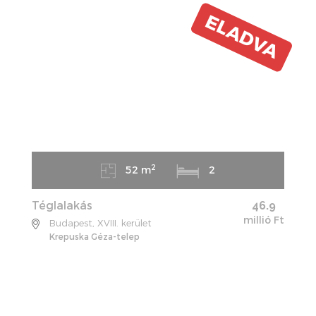
ELADVA
2
52 m
2
Téglalakás
46.9
millió Ft
Budapest, XVIII. kerület
Krepuska Géza-telep