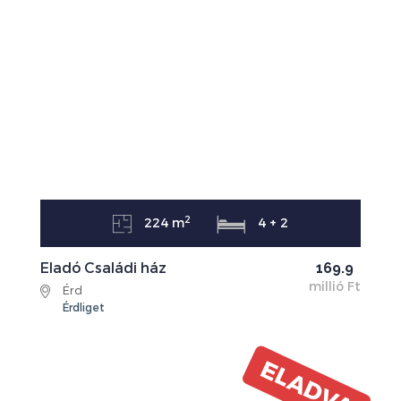
2
224 m
4 + 2
Eladó Családi ház
169.9
millió Ft
Érd
Érdliget
ELADVA