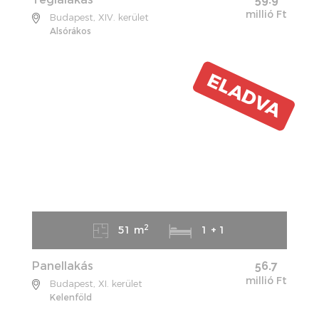
millió Ft
Budapest, XIV. kerület
Alsórákos
ELADVA
2
51 m
1 + 1
Panellakás
56.7
millió Ft
Budapest, XI. kerület
Kelenföld