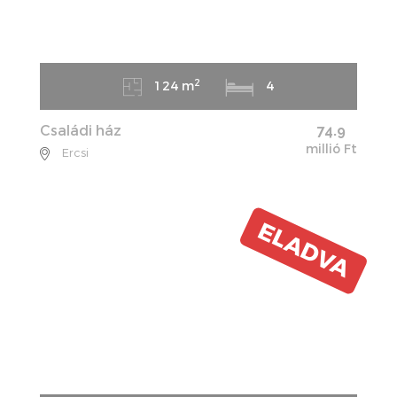
2
124 m
4
Családi ház
74.9
millió Ft
Ercsi
ELADVA