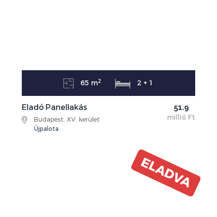
2
65 m
2 + 1
Eladó Panellakás
51.9
millió Ft
Budapest, XV. kerület
Újpalota
ELADVA