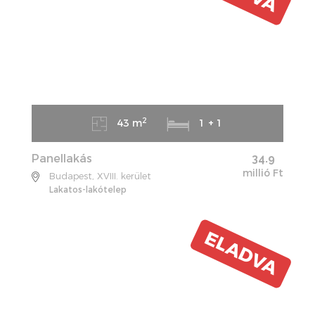
2
43 m
1 + 1
Panellakás
34.9
millió Ft
Budapest, XVIII. kerület
Lakatos-lakótelep
ELADVA