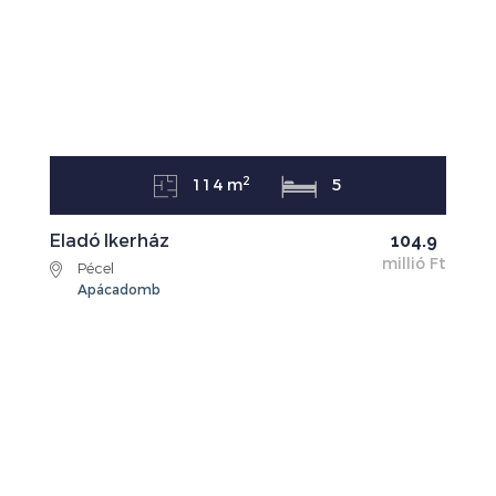
2
114 m
5
Eladó Ikerház
104.9
millió Ft
Pécel
Apácadomb