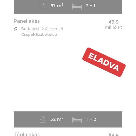
2
61 m
2 + 1
Panellakás
49.9
millió Ft
Budapest, XXI. kerület
Csepel-Szabótelep
ELADVA
2
52 m
1 + 2
Téglalakás
69.9