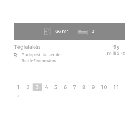
2
66 m
3
Téglalakás
65
millió Ft
Budapest, IX. kerület
Belső-Ferencváros
1
2
3
4
5
6
7
8
9
10
11
»