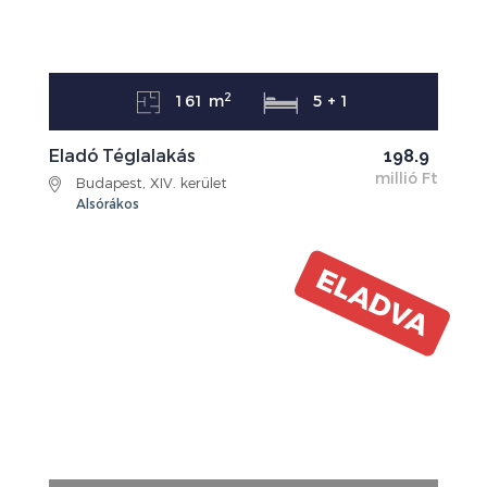
2
161 m
5 + 1
Eladó Téglalakás
198.9
millió Ft
Budapest, XIV. kerület
Alsórákos
ELADVA