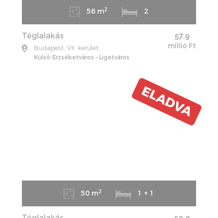
2
56 m
2
Téglalakás
57.9
millió Ft
Budapest, VII. kerület
Külső-Erzsébetváros – Ligetváros
ELADVA
2
50 m
1 + 1
Téglalakás
59.9