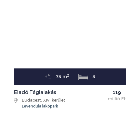
2
73 m
3
Eladó Téglalakás
119
millió Ft
Budapest, XIV. kerület
Levendula lakópark