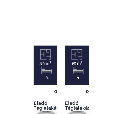
2
2
84 m
90 m
4
4
0
0
Eladó
Eladó
Téglalakás
Téglalakás