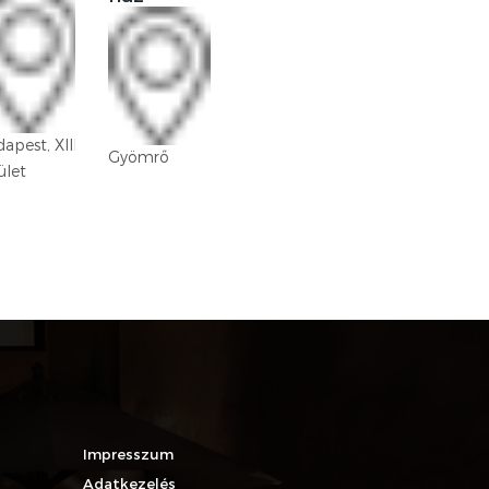
Budapest,
apest, XIII.
XVIII. kerület
Gyömrő
ület
Lakatos-
lakótelep
Impresszum
Adatkezelés