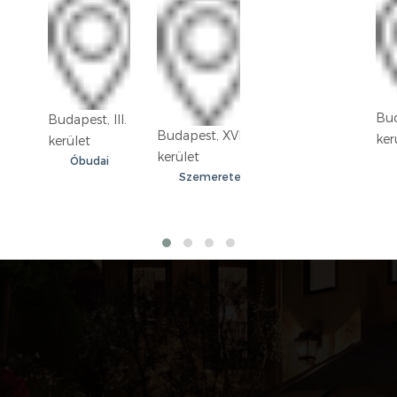
Bud
Budapest, III.
Budapest, XVIII.
ker
kerület
kerület
Óbudai
Szemeretelep
lakótelep