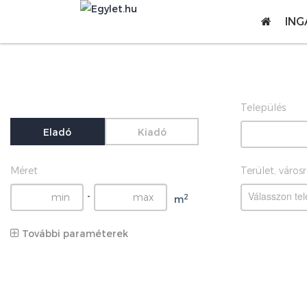
ING
Település
Eladó
Kiadó
Méret
Terület, város
Válasszon tel
-
2
m
További paraméterek