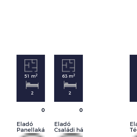
2
2
51 m
63 m
2
2
0
0
Eladó
Eladó
El
Panellakás
Családi ház
Té