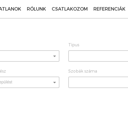
ATLANOK
RÓLUNK
CSATLAKOZOM
REFERENCIÁK
Típus
rész
Szobák száma
epülést