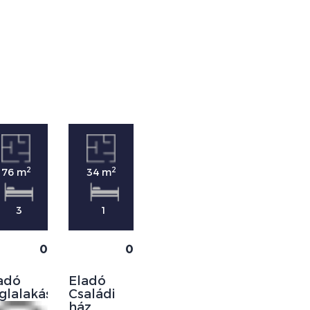
2
2
2
76 m
34 m
43 m
3
1
0
0
0
Eladó
adó
Eladó
Panellakás
glalakás
Családi
ház