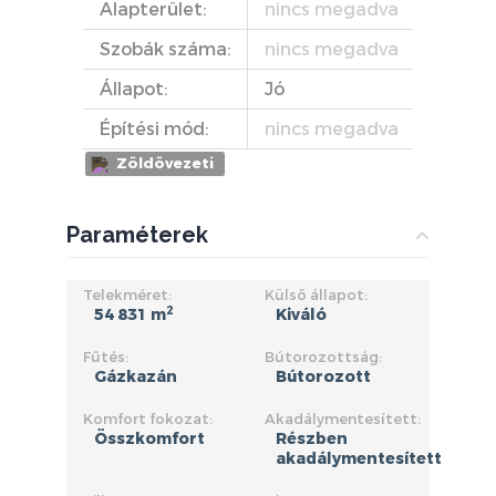
Alapterület:
nincs megadva
Szobák száma:
nincs megadva
Állapot:
Jó
Építési mód:
nincs megadva
Zöldövezeti
Paraméterek
Telekméret:
Külső állapot:
2
54 831 m
Kiváló
Fűtés:
Bútorozottság:
Gázkazán
Bútorozott
Komfort fokozat:
Akadálymentesített:
Összkomfort
Részben
akadálymentesített