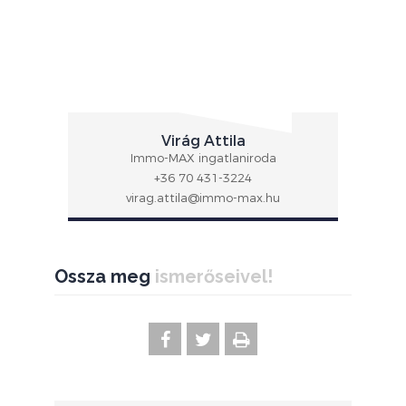
Virág Attila
Immo-MAX ingatlaniroda
+36 70 431-3224
virag.attila@immo-max.hu
Ossza meg
ismerőseivel!