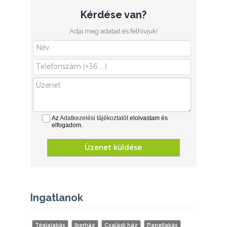
Kérdése van?
Adja meg adatait és felhívjuk!
Az
Adatkezelési tájékoztatót
elolvastam és
elfogadom.
Üzenet küldése
Ingatlanok
Téglalakás
Ikerház
Családi ház
Panellakás