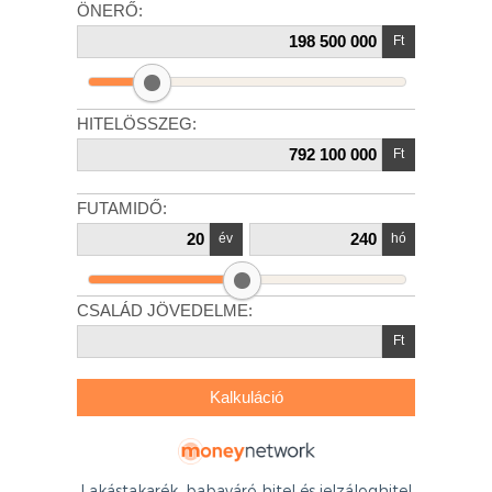
Lakástakarék, babaváró hitel és jelzáloghitel