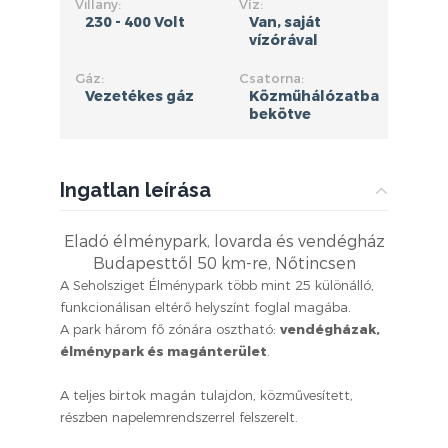
Villany:
Víz:
230 - 400 Volt
Van, saját
vízórával
Gáz:
Csatorna:
Vezetékes gáz
Közműhálózatba
bekötve
Ingatlan leírása
Eladó élménypark, lovarda és vendégház
Budapesttől 50 km-re, Nőtincsen
A Seholsziget Élménypark több mint 25 különálló,
funkcionálisan eltérő helyszínt foglal magába.
A park három fő zónára osztható:
vendégházak,
élménypark és magánterület
.
A teljes birtok magán tulajdon, közművesített,
részben napelemrendszerrel felszerelt.