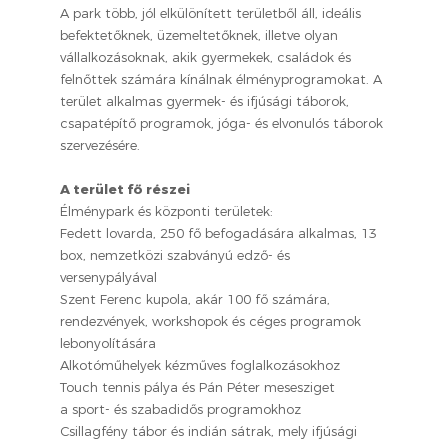
A park több, jól elkülönített területből áll, ideális
befektetőknek, üzemeltetőknek, illetve olyan
vállalkozásoknak, akik gyermekek, családok és
felnőttek számára kínálnak élményprogramokat. A
terület alkalmas gyermek- és ifjúsági táborok,
csapatépítő programok, jóga- és elvonulós táborok
szervezésére.
A terület fő részei
Élménypark és központi területek:
Fedett lovarda, 250 fő befogadására alkalmas, 13
box, nemzetközi szabványú edző- és
versenypályával
Szent Ferenc kupola, akár 100 fő számára,
rendezvények, workshopok és céges programok
lebonyolítására
Alkotóműhelyek kézműves foglalkozásokhoz
Touch tennis pálya és Pán Péter mesesziget
a sport- és szabadidős programokhoz
Csillagfény tábor és indián sátrak, mely ifjúsági