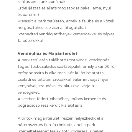
szállásként funkcionálnak
Erdei íjászat és állatsimogatók (alpaka, láma, nyúl
és baromfi)
Kisvasút a park területén, amely a faluba és a közeli
horgásztóhoz is elviszi a látogatókat
Szabadtéri vendéglátóhelyek kemencékkel és népies
fa bútorokkal
Vendégház és Magánterület
A park területén található Postakocsi Vendégház
tágas, többcsaládos szállásépület, amely akár 50 fő
befogadására is alkalmas. Két külön bejárattal,
családi és tetőtéri szobákkal, valamint saját nyári
konyhával, szaunával és jakuzzival várja a
vendégeket.
A kertben fedett pihenőhely, búbos kemence és
bográcsozó rész került kialakításra.
A birtok magánterületi részén helyezkedik el a
háromszintes finn fa rönkház, ahol a park
üzemeltetéséhez kialakított irodarész is helyet