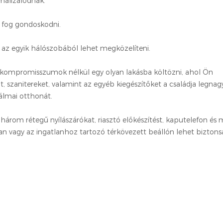
malizálódnak.
s fog gondoskodni.
a az egyik hálószobából lehet megközelíteni.
 kompromisszumok nélkül egy olyan lakásba költözni, ahol Ön
t, szanitereket, valamint az egyéb kiegészítőket a családja legna
álmai otthonát.
 három rétegű nyílászárókat, riasztó előkészítést, kaputelefon és
an vagy az ingatlanhoz tartozó térkövezett beállón lehet bizton