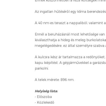
Ennek köszönhetően a rezsi költségek mini
Az ingatlan hűtéséről egy klíma berendezé
A 40 nm-es teraszt a nappaliból, valamint 
Ennél a beruházásnál most lehetősége van
kiválaszthatja a hideg és meleg burkolatoka
megelégedésére, ez által személyre szabva 
A kulcsra kész ár tartalmazza a redőnyöket,
kapu kiépítést. A gépjárművekkel a garázsb
parkolni.
A telek mérete: 896 nm.
Helyiség lista:
- Előszoba
- Közlekedő