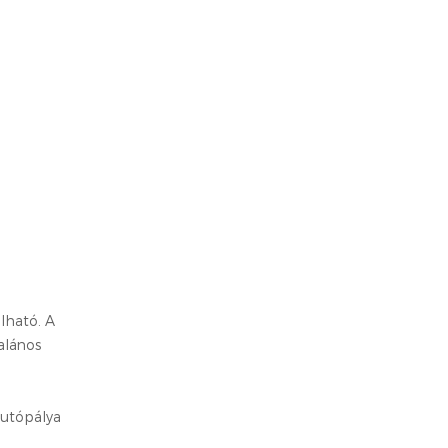
lható. A
alános
autópálya