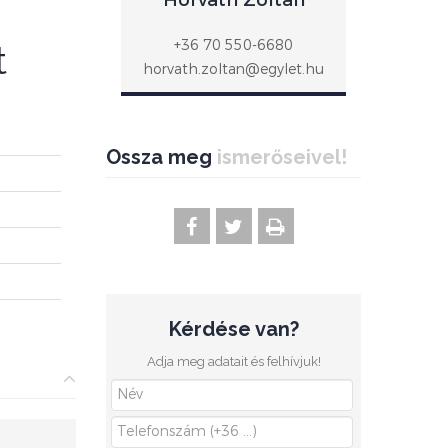
Horváth Zoltán
+36 70 550-6680
t
horvath.zoltan@egylet.hu
Ossza meg
ismerőseivel!
Kérdése van?
Adja meg adatait és felhívjuk!