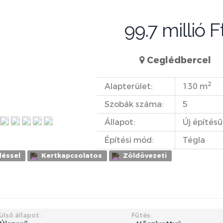
99.7 millió F
Ceglédbercel
2
Alapterület:
130 m
Szobák száma:
5
Állapot:
Új építésű
Építési mód:
Tégla
déssel
Kertkapcsolatos
Zöldövezeti
ülső állapot:
Fűtés: