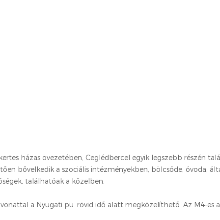
kertes házas övezetében, Ceglédbercel egyik legszebb részén talá
etően bővelkedik a szociális intézményekben, bölcsőde, óvoda, ált
tőségek, találhatóak a közelben.
vonattal a Nyugati pu. rövid idő alatt megközelíthető. Az M4-es 