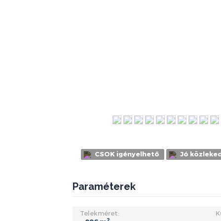
CSOK igényelhető
Jó közleke
Paraméterek
Telekméret:
K
2