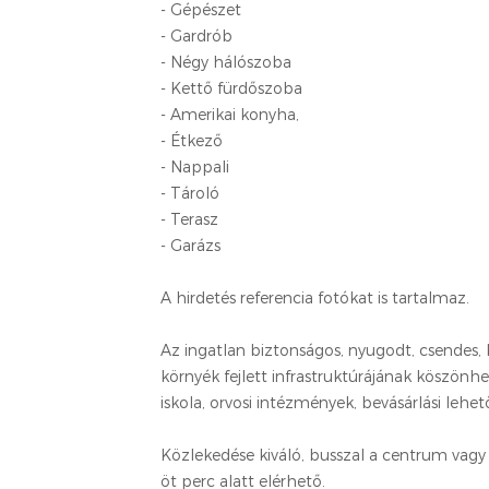
- Gépészet
- Gardrób
- Négy hálószoba
- Kettő fürdőszoba
- Amerikai konyha,
- Étkező
- Nappali
- Tároló
- Terasz
- Garázs
A hirdetés referencia fotókat is tartalmaz.
Az ingatlan biztonságos, nyugodt, csendes, 
környék fejlett infrastruktúrájának köszönh
iskola, orvosi intézmények, bevásárlási lehe
Közlekedése kiváló, busszal a centrum vagy 
öt perc alatt elérhető.