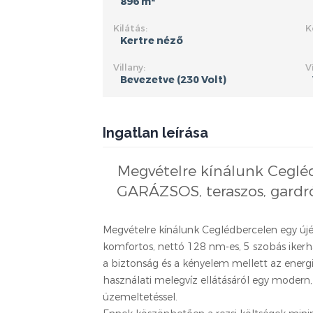
896 m
Kilátás:
K
Kertre néző
Villany:
V
Bevezetve (230 Volt)
Ingatlan leírása
Megvételre kínálunk Ceglé
GARÁZSOS, teraszos, gardró
Megvételre kínálunk Ceglédbercelen egy ú
komfortos, nettó 128 nm-es, 5 szobás ikerhá
a biztonság és a kényelem mellett az energi
használati melegvíz ellátásáról egy modern, 
üzemeltetéssel.