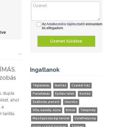
Az
Adatkezelési tájékoztatót
elolvastam
és elfogadom.
tve
Üzenet küldése
LÍMÁS,
Ingatlanok
szobás
Téglalakás
Ikerház
Családi ház
, dupla
Panellakás
Építési telek
Sorház
ktet, ahol
Szálloda, panzió
Házrész
 a
Villa, kastély, kúria
Birtok
Telephely
 tarifás
Mezőgazdasági terület
Üzlethelyiség
Iroda családi házban
Zártkert