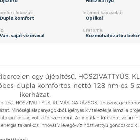
Újszerű
Hőszivattyú
omfort fokozat:
Internet kapcsolat:
Dupla komfort
Optikai
íz:
Csatorna:
Van, saját vízórával
Közműhálózatba bekö
dbercelen egy újépítésű, HÓSZIVATTYÚS, K
bos, dupla komfortos, nettó 128 nm-es, 5 
ikerházat.
jépítésű, HÓSZIVATTYÚS, KLÍMÁS, GARÁZSOS, teraszos, gardróbos
zat. Minőségi alapanyagokból, igényes kivitelezés jellemzi a proje
atakarékosság volt a fő szempont. Az ingatlan fűtéséről, valamint
energia takarékos, innovatív levegő-víz hőszivattyú gondoskodik H