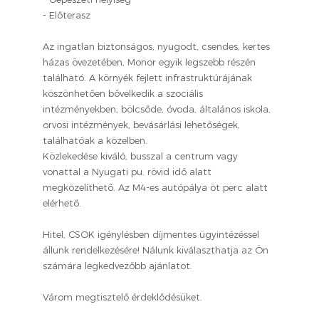
- Előterasz
Az ingatlan biztonságos, nyugodt, csendes, kertes
házas övezetében, Monor egyik legszebb részén
található. A környék fejlett infrastruktúrájának
köszönhetően bővelkedik a szociális
intézményekben, bölcsőde, óvoda, általános iskola,
orvosi intézmények, bevásárlási lehetőségek,
találhatóak a közelben.
Közlekedése kiváló, busszal a centrum vagy
vonattal a Nyugati pu. rövid idő alatt
megközelíthető. Az M4-es autópálya öt perc alatt
elérhető.
Hitel, CSOK igénylésben díjmentes ügyintézéssel
állunk rendelkezésére! Nálunk kiválaszthatja az Ön
számára legkedvezőbb ajánlatot.
Várom megtisztelő érdeklődésüket.