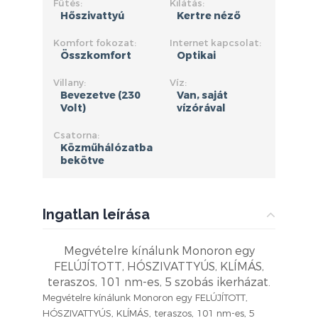
Fűtés:
Kilátás:
Hőszivattyú
Kertre néző
Komfort fokozat:
Internet kapcsolat:
Összkomfort
Optikai
Villany:
Víz:
Bevezetve (230
Van, saját
Volt)
vízórával
Csatorna:
Közműhálózatba
bekötve
Ingatlan leírása
Megvételre kínálunk Monoron egy
FELÚJÍTOTT, HÓSZIVATTYÚS, KLÍMÁS,
teraszos, 101 nm-es, 5 szobás ikerházat.
Megvételre kínálunk Monoron egy FELÚJÍTOTT,
HÓSZIVATTYÚS, KLÍMÁS, teraszos, 101 nm-es, 5