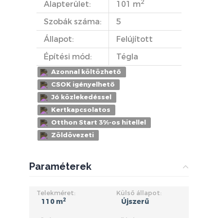
2
Alapterület:
101 m
Szobák száma:
5
Állapot:
Felújított
Építési mód:
Tégla
Azonnal költözhető
CSOK igényelhető
Jó közlekedéssel
Kertkapcsolatos
Otthon Start 3%-os hitellel
Zöldövezeti
Paraméterek
Telekméret:
Külső állapot:
2
110 m
Újszerű