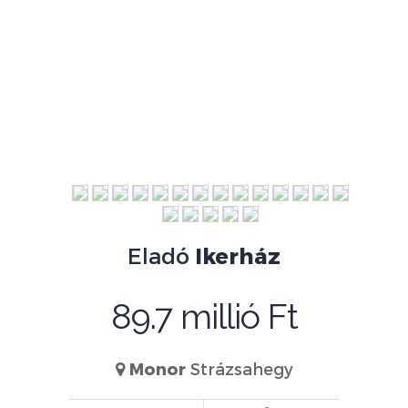
Eladó
Ikerház
89.7 millió Ft
Monor
Strázsahegy