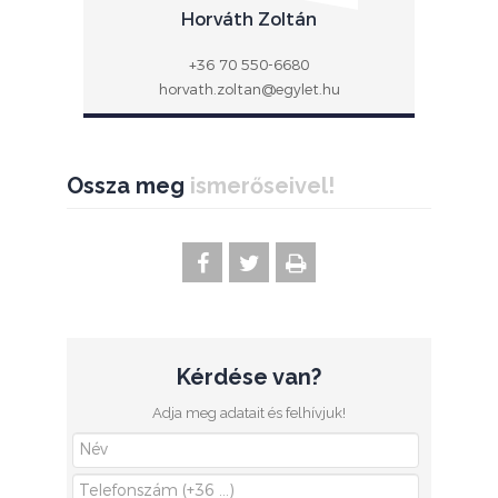
Horváth Zoltán
+36 70 550-6680
horvath.zoltan@egylet.hu
Ossza meg
ismerőseivel!
Kérdése van?
Adja meg adatait és felhívjuk!