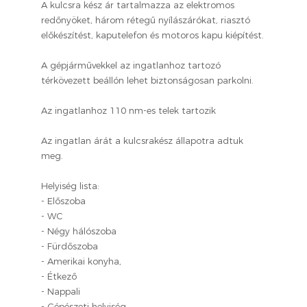
A kulcsra kész ár tartalmazza az elektromos
redőnyöket, három rétegű nyílászárókat, riasztó
előkészítést, kaputelefon és motoros kapu kiépítést.
A gépjárművekkel az ingatlanhoz tartozó
térkövezett beállón lehet biztonságosan parkolni.
Az ingatlanhoz 110 nm-es telek tartozik
Az ingatlan árát a kulcsrakész állapotra adtuk
meg.
Helyiség lista:
- Előszoba
- WC
- Négy hálószoba
- Fürdőszoba
- Amerikai konyha,
- Étkező
- Nappali
- Gépészeti helyiség