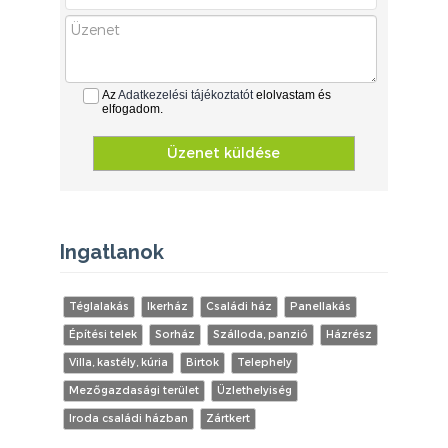
Az
Adatkezelési tájékoztatót
elolvastam és
elfogadom.
Üzenet küldése
Ingatlanok
Téglalakás
Ikerház
Családi ház
Panellakás
Építési telek
Sorház
Szálloda, panzió
Házrész
Villa, kastély, kúria
Birtok
Telephely
Mezőgazdasági terület
Üzlethelyiség
Iroda családi házban
Zártkert