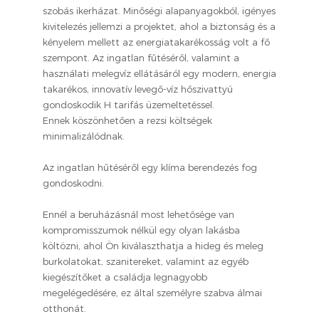
szobás ikerházat. Minőségi alapanyagokból, igényes
kivitelezés jellemzi a projektet, ahol a biztonság és a
kényelem mellett az energiatakarékosság volt a fő
szempont. Az ingatlan fűtéséről, valamint a
használati melegvíz ellátásáról egy modern, energia
takarékos, innovatív levegő-víz hőszivattyú
gondoskodik H tarifás üzemeltetéssel.
Ennek köszönhetően a rezsi költségek
minimalizálódnak.
Az ingatlan hűtéséről egy klíma berendezés fog
gondoskodni.
Ennél a beruházásnál most lehetősége van
kompromisszumok nélkül egy olyan lakásba
költözni, ahol Ön kiválaszthatja a hideg és meleg
burkolatokat, szanitereket, valamint az egyéb
kiegészítőket a családja legnagyobb
megelégedésére, ez által személyre szabva álmai
otthonát.