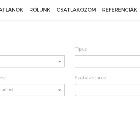
ATLANOK
RÓLUNK
CSATLAKOZOM
REFERENCIÁK
Típus
rész
Szobák száma
epülést