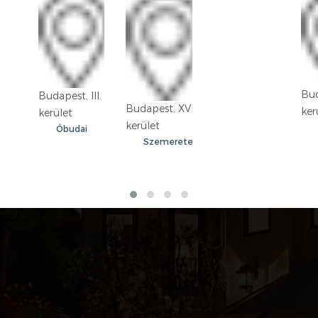
Bud
Budapest, III.
Budapest, XVIII.
ker
kerület
kerület
Óbudai
Szemeretelep
lakótelep