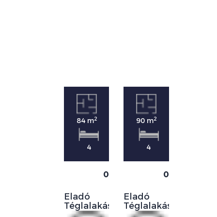
2
2
84 m
90 m
4
4
0
0
Eladó
Eladó
Téglalakás
Téglalakás