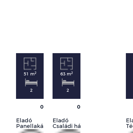
2
2
51 m
63 m
2
2
0
0
Eladó
Eladó
El
Panellakás
Családi ház
Té