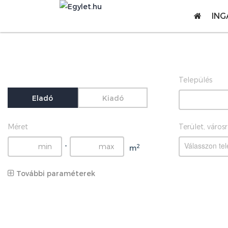
ING
Település
Eladó
Kiadó
Méret
Terület, város
Válasszon tel
-
2
m
További paraméterek