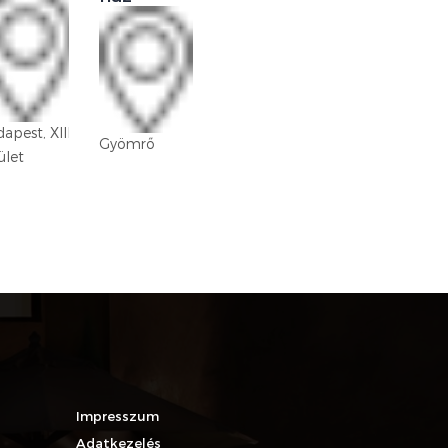
Budapest,
apest, XIII.
XVIII. kerület
Gyömrő
ület
Lakatos-
lakótelep
Impresszum
Adatkezelés