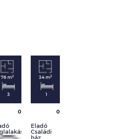
2
2
2
76 m
34 m
43 m
3
1
0
0
0
Eladó
adó
Eladó
Panellakás
glalakás
Családi
ház