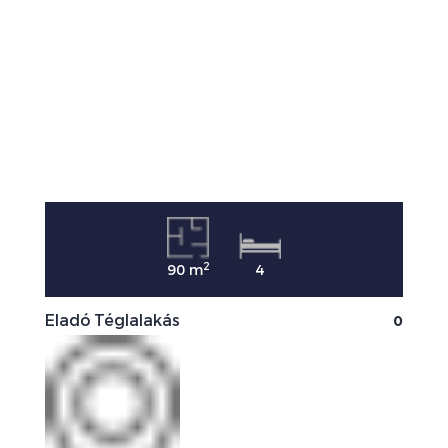
2
90 m
4
0
Eladó Téglalakás
E
0