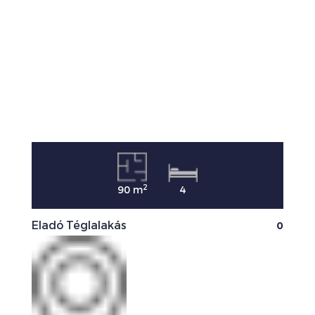
2
90 m
4
0
Eladó Téglalakás
E
0