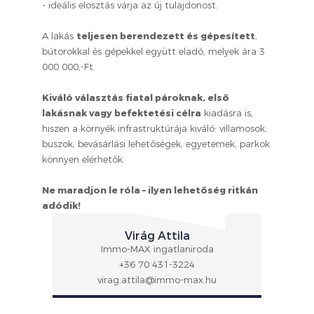
- ideális elosztás várja az új tulajdonost.
A lakás
teljesen berendezett és gépesített
,
bútorokkal és gépekkel együtt eladó, melyek ára 3
000 000,-Ft.
Kiváló választás fiatal pároknak, első
lakásnak vagy befektetési célra
kiadásra is,
hiszen a környék infrastruktúrája kiváló: villamosok,
buszok, bevásárlási lehetőségek, egyetemek, parkok
könnyen elérhetők.
Ne maradjon le róla – ilyen lehetőség ritkán
adódik!
Virág Attila
Immo-MAX ingatlaniroda
+36 70 431-3224
virag.attila@immo-max.hu