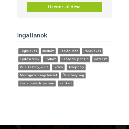
Üzenet küldése
Ingatlanok
Téglalakás
Ikerház
Családi ház
Panellakás
Építési telek
Sorház
Szálloda, panzió
Házrész
Villa, kastély, kúria
Birtok
Telephely
Mezőgazdasági terület
Üzlethelyiség
Iroda családi házban
Zártkert