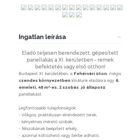
Ingatlan leírása
Eladó teljesen berendezett, gépesített
panellakás a XI. kerületben – remek
befektetés vagy első otthon!
Budapest XI. kerületében, a
Fehérvári úton
, mégis
csendes környezetben
kínálunk eladásra egy
6.
emeleti, 48 m²-es, 2 szobás
,
jó állapotú
panellakást.
Legfontosabb tulajdonságok:
- Világos, praktikusan elrendezett terek,
- kényelmes méretű szobák,
- félszobának beépített erkély,
- azonnal költözhető vagy bérbe adható,