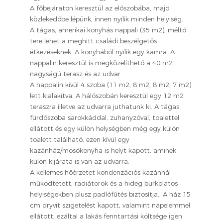
A főbejáraton keresztül az előszobába, majd
közlekedőbe lépünk, innen nyílik minden helyiség.
A tágas, amerikai konyhás nappali (35 m2), méltó
tere lehet a meghitt családi beszélgetős
étkezéseknek. A konyhából nyílik egy kamra. A
nappalin keresztül is megközelíthető a 40 m2
nagyságú terasz és az udvar.
A nappalin kívül 4 szoba (11 m2, 8 m2, 8 m2, 7 m2)
lett kialakítva. A hálószobán keresztül egy 12 m2
teraszra illetve az udvarra juthatunk ki. A tágas
fürdőszoba sarokkáddal, zuhanyzóval, toalettel
ellátott és egy külön helységben még egy külön
toalett található, ezen kívül egy
kazánház/mosókonyha is helyt kapott, aminek
külön kijárata is van az udvarra.
A kellemes hőérzetet kondenzációs kazánnál
működtetett, radiátorok és a hideg burkolatos
helyiségekben plusz padlófűtés biztosítja.. A ház 15
cm dryvit szigetelést kapott, valamint napelemmel
ellátott, ezáltal a lakás fenntartási költsége igen