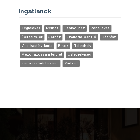
Ingatlanok
Téglalakás
Ikerház
Családi ház
Panellakás
Építési telek
Sorház
Szálloda, panzió
Házrész
Villa, kastély, kúria
Birtok
Telephely
Mezőgazdasági terület
Üzlethelyiség
Iroda családi házban
Zártkert