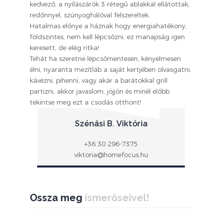
kedvező, a nyílászárók 3 rétegű ablakkal ellátottak,
redőnnyel, szúnyoghálóval felszereltek.
Hatalmas előnye a háznak hogy energiahatékony,
földszintes, nem kell lépcsőzni, ez manapság igen
keresett, de elég ritka!
Tehát ha szeretne lépcsőmentesen, kényelmesen
élni, nyaranta mezítláb a saját kertjében olvasgatni,
kávézni, pihenni, vagy akár a barátokkal grill
partizni, akkor javaslom, jöjjön és minél előbb
tekintse meg ezt a csodás otthont!
Szénási B. Viktória
+36 30 296-7375
viktoria@homefocus.hu
Ossza meg
ismerőseivel!