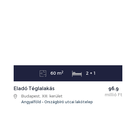
2
60 m
2 + 1
Eladó Téglalakás
96.9
millió Ft
Budapest, XIII. kerület
Angyalföld – Országbíró utcai lakótelep