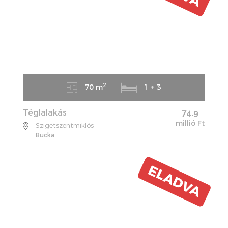
2
70 m
1 + 3
Téglalakás
74.9
millió Ft
Szigetszentmiklós
Bucka
ELADVA