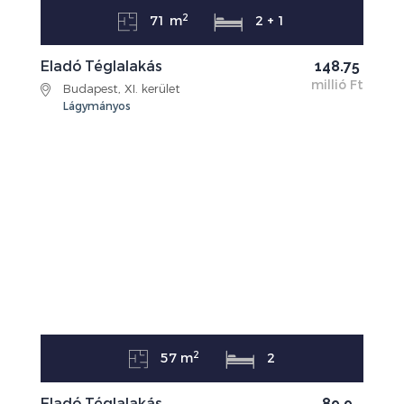
2
71 m
2 + 1
Eladó Téglalakás
148.75
millió Ft
Budapest, XI. kerület
Lágymányos
2
57 m
2
Eladó Téglalakás
89.9