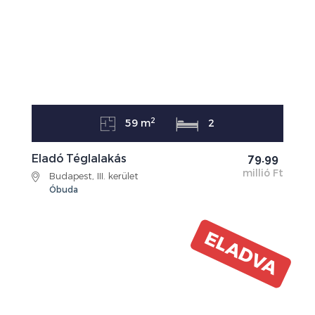
2
59 m
2
Eladó Téglalakás
79.99
millió Ft
Budapest, III. kerület
Óbuda
ELADVA