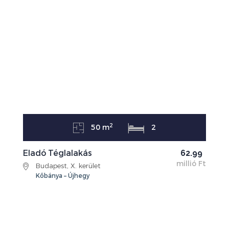
2
50 m
2
Eladó Téglalakás
62.99
millió Ft
Budapest, X. kerület
Kőbánya – Újhegy