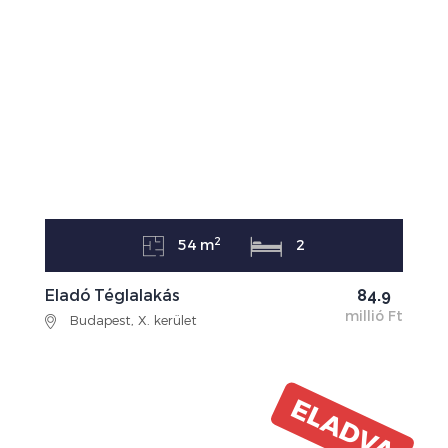
2
54 m
2
Eladó Téglalakás
84.9
millió Ft
Budapest, X. kerület
ELADVA