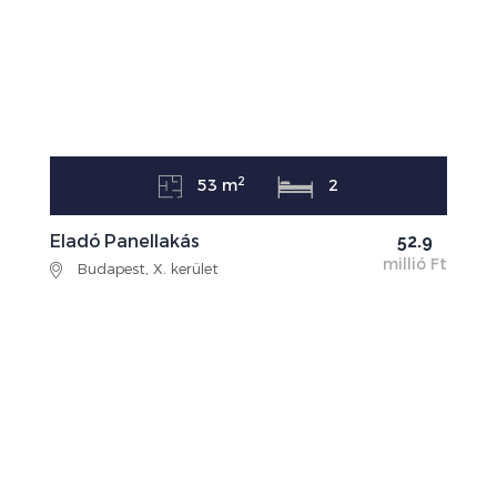
2
53 m
2
Eladó Panellakás
52.9
millió Ft
Budapest, X. kerület