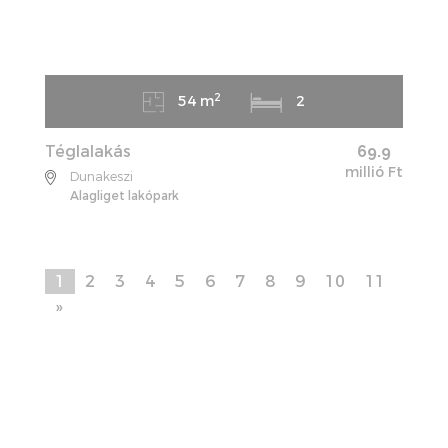
2
54 m
2
Téglalakás
69.9
millió Ft
Dunakeszi
Alagliget lakópark
1
2
3
4
5
6
7
8
9
10
11
»