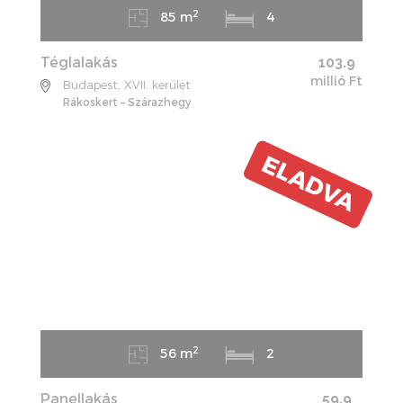
2
85 m
4
Téglalakás
103.9
millió Ft
Budapest, XVII. kerület
Rákoskert – Szárazhegy
ELADVA
2
56 m
2
Panellakás
59.9