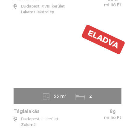
millió Ft
Budapest, XVIII. kerület
Lakatos-lakótelep
ELADVA
2
55 m
2
Téglalakás
89
millió Ft
Budapest, II. kerület
Zöldmál