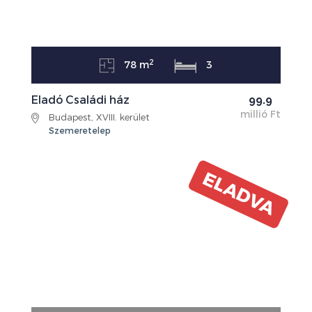
2
78 m
3
Eladó Családi ház
99.9
millió Ft
Budapest, XVIII. kerület
Szemeretelep
ELADVA