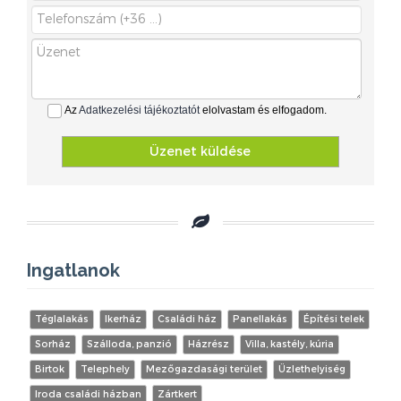
Az
Adatkezelési tájékoztatót
elolvastam és elfogadom.
Üzenet küldése
Ingatlanok
Téglalakás
Ikerház
Családi ház
Panellakás
Építési telek
Sorház
Szálloda, panzió
Házrész
Villa, kastély, kúria
Birtok
Telephely
Mezőgazdasági terület
Üzlethelyiség
Iroda családi házban
Zártkert