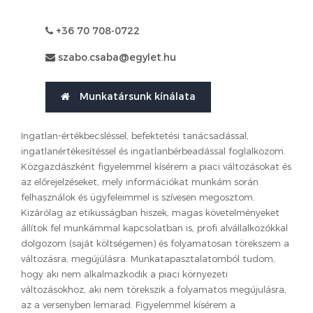
+36 70 708-0722
szabo.csaba@egylet.hu
Munkatársunk kínálata
Ingatlan-értékbecsléssel, befektetési tanácsadással,
ingatlanértékesítéssel és ingatlanbérbeadással foglalkozom.
Közgazdászként figyelemmel kísérem a piaci változásokat és
az előrejelzéseket, mely információkat munkám során
felhasználok és ügyfeleimmel is szívesen megosztom.
Kizárólag az etikusságban hiszek, magas követelményeket
állítok fel munkámmal kapcsolatban is, profi alvállalkozókkal
dolgozom (saját költségemen) és folyamatosan törekszem a
változásra, megújúlásra. Munkatapasztalatomból tudom,
hogy aki nem alkalmazkodik a piaci környezeti
változásokhoz, aki nem törekszik a folyamatos megújulásra,
az a versenyben lemarad. Figyelemmel kísérem a