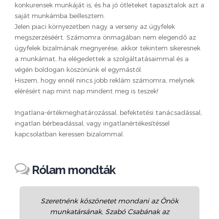
konkurensek munkáját is, és ha jó ötleteket tapasztalok azt a
saját munkámba beillesztem.
Jelen piaci környezetben nagy a verseny az ügyfelek
megszerzéséért. Számomra önmagában nem elegendő az
ügyfelek bizalmának megnyerése, akkor tekintem sikeresnek
a munkámat, ha elégedettek a szolgáltatásaimmal és a
végén boldogan köszönünk el egymástól.
Hiszem, hogy ennél nincs jobb reklám számomra, melynek
elérésért nap mint nap mindent meg is teszek!
Ingatlana-értékmeghatározással, befektetési tanácsadással,
ingatlan bérbeadással, vagy ingatlanértékesítéssel
kapcsolatban keressen bizalommal.
Rólam mondták
Szeretnénk köszönetet mondani az Önök
munkatársának, Szabó Csabának az