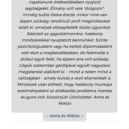
ingatlanunk értékesítésében nyújtott
segítségéért. Élmény volt vele "dolgozni":
mindig tudta illetve érezte, mikor mire van
éppen szükség; rendkívüli profi megoldásokat
talált ki, amelyek elősegítették közös ügyünket.
Ráérzett az aggodalmainkra, hatékony
módszerekkel nyugtatott bennünket. Szinte
pszichológusként vagy ha kellett diplomataként
vett részt a megbeszéléseken, de felemelte a
doboz egyik felét, ha éppen arra volt szükség.
Cégük szakember gárdájával együtt nagyszerű
megjelenést alakított ki, - mind a neten mind a
valóságban - amely kivívta a vevő elismerését is.
Mindezek után érthető, hogy hatékony munkája
eredményeként az értékesítés probléma mentes
és gyors volt. Köszönjük! Üdvözlettel, Anna és
Miklós
Anna és Miklós