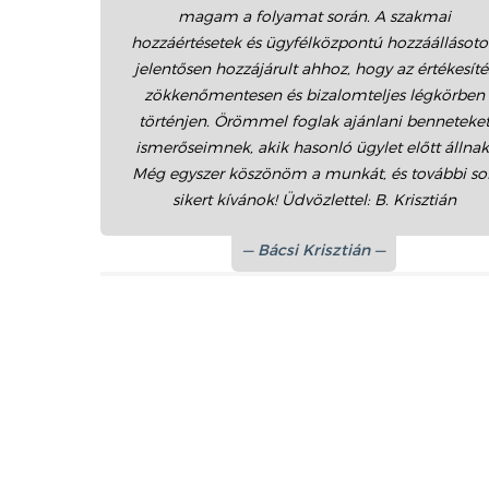
magam a folyamat során. A szakmai
hozzáértésetek és ügyfélközpontú hozzáállásot
jelentősen hozzájárult ahhoz, hogy az értékesíté
zökkenőmentesen és bizalomteljes légkörben
történjen. Örömmel foglak ajánlani benneteke
ismerőseimnek, akik hasonló ügylet előtt állnak
Még egyszer köszönöm a munkát, és további so
sikert kívánok! Üdvözlettel: B. Krisztián
Bácsi Krisztián