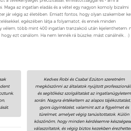
t a tevékenységet precizitással, elhivatottsággal és - ami a
i. Maga az ingatlan eladás és a vétel egy nagyon komoly bizalmi
r jár végig az életében. Emiatt fontos, hogy olyan szakember k
zelésekkel, egészében látja a folyamatot, és ennek minden
y vélem, több mint 400 ingatlan tranzakció után kijelenthetem:
ogy ezt csinálom. Ha nem lennék rá büszke, mást csinálnék... :)
sak
Kedves Robi és Csaba! Ezúton szeretném
ndent
megköszönni az általatok nyújtott professzionál
oztunk.
és segítőkész szolgáltatást az ingatlanügyletem
on,
során. Nagyra értékeltem az alapos tájékoztatást,
ását.
gyors ügyintézést, valamint azt a figyelmet és
türelmet, amelyet végig tanúsítottatok. Külön
köszönöm, hogy minden kérdésemre készséges
válaszoltatok, és végig biztos kezekben érezhett