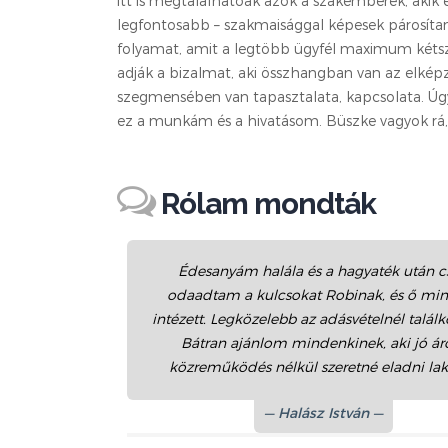
itt is megtalálhatóak azok a szakemberek, akik ez
legfontosabb – szakmaisággal képesek párosítan
folyamat, amit a legtöbb ügyfél maximum kétsze
adják a bizalmat, aki összhangban van az elkép
szegmensében van tapasztalata, kapcsolata. Úg
ez a munkám és a hivatásom. Büszke vagyok rá, h
Rólam mondták
Édesanyám halála és a hagyaték után c
odaadtam a kulcsokat Robinak, és ő mi
intézett. Legközelebb az adásvételnél találk
Bátran ajánlom mindenkinek, aki jó ár
közreműködés nélkül szeretné eladni lak
Halász István