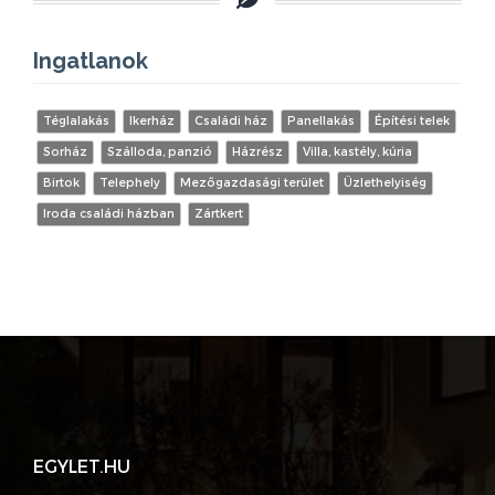
Ingatlanok
Téglalakás
Ikerház
Családi ház
Panellakás
Építési telek
Sorház
Szálloda, panzió
Házrész
Villa, kastély, kúria
Birtok
Telephely
Mezőgazdasági terület
Üzlethelyiség
Iroda családi házban
Zártkert
EGYLET.HU